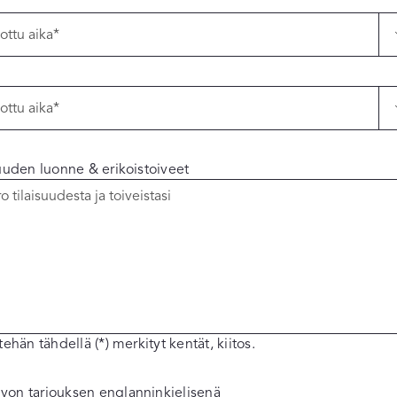
suuden luonne & erikoistoiveet
tehän tähdellä (*) merkityt kentät, kiitos.
ivon tarjouksen englanninkielisenä