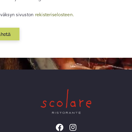
väksyn sivuston
rekisteriselosteen.